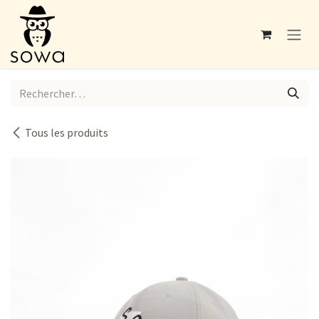
Se rendre au contenu
Tous les produits